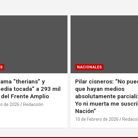
S
NACIONALES
lama “therians” y
Pilar cisneros: “No pue
edia tocada” a 293 mil
que hayan medios
 del Frente Amplio
absolutamente parciali
Yo ni muerta me suscri
ro de 2026
Redacción
Nación”
10 de Febrero de 2026
Redacc