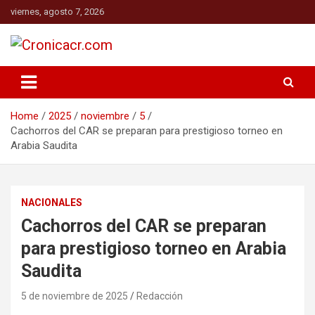
Skip
viernes, agosto 7, 2026
to
content
El Diario de los Ticos
Cronicacr.com
Home
2025
noviembre
5
Cachorros del CAR se preparan para prestigioso torneo en
Arabia Saudita
NACIONALES
Cachorros del CAR se preparan
para prestigioso torneo en Arabia
Saudita
5 de noviembre de 2025
Redacción