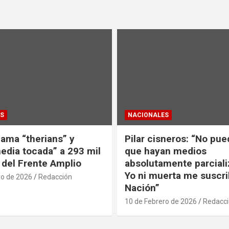
S
NACIONALES
lama “therians” y
Pilar cisneros: “No pue
edia tocada” a 293 mil
que hayan medios
 del Frente Amplio
absolutamente parciali
Yo ni muerta me suscri
ro de 2026
Redacción
Nación”
10 de Febrero de 2026
Redacc