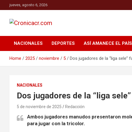
Skip
jueves, agosto 6, 2026
to
content
El Diario de los Ticos
Cronicacr.com
NACIONALES
DEPORTES
ASÍ AMANECE EL PAÍS
Home
2025
noviembre
5
Dos jugadores de la “liga sele” f
NACIONALES
Dos jugadores de la “liga sele”
5 de noviembre de 2025
Redacción
Ambos jugadores manudos presentaron molest
para jugar con la tricolor.